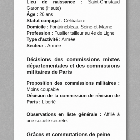
Lieu de naissance :
Saint-Christaud
Garonne (Haute)
Âge :
26 ans
Statut conjugal :
Célibataire
Domicile :
Fontainebleau, Seine-et-Marne
Profession :
Fusilier tailleur au 4e de Ligne
Type d’activité :
Armée
Secteur :
Armée
Décisions des commissions mixtes
départementales et des commissions
militaires de Paris
Proposition des commissions militaires :
Moins coupable
Décision de la commission de révision de
Paris :
Liberté
Observations en liste générale :
Affilié à
une société secrète.
Grâces et commutations de peine