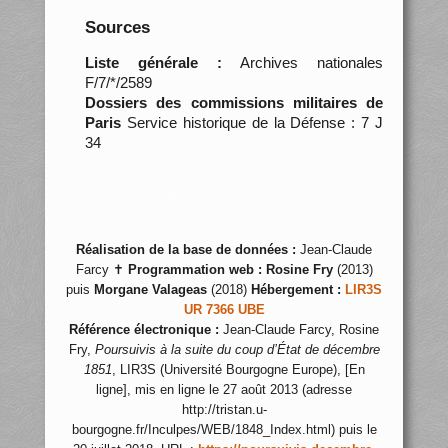
Sources
Liste générale :
Archives nationales
F/7/*/2589
Dossiers des commissions militaires de
Paris
Service historique de la Défense : 7 J
34
Réalisation de la base de données :
Jean-Claude
Farcy ✝
Programmation web :
Rosine Fry
(2013)
puis
Morgane Valageas
(2018)
Hébergement :
LIR3S
UR 7366 UBE
Référence électronique :
Jean-Claude Farcy, Rosine
Fry,
Poursuivis à la suite du coup d’État de décembre
1851
, LIR3S (Université Bourgogne Europe), [En
ligne], mis en ligne le 27 août 2013 (adresse
http://tristan.u-
bourgogne.fr/Inculpes/WEB/1848_Index.html) puis le