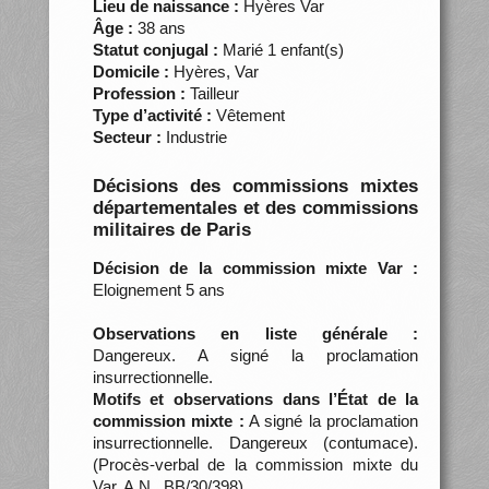
Lieu de naissance :
Hyères Var
Âge :
38 ans
Statut conjugal :
Marié 1 enfant(s)
Domicile :
Hyères, Var
Profession :
Tailleur
Type d’activité :
Vêtement
Secteur :
Industrie
Décisions des commissions mixtes
départementales et des commissions
militaires de Paris
Décision de la commission mixte Var :
Eloignement 5 ans
Observations en liste générale :
Dangereux. A signé la proclamation
insurrectionnelle.
Motifs et observations dans l’État de la
commission mixte :
A signé la proclamation
insurrectionnelle. Dangereux (contumace).
(Procès-verbal de la commission mixte du
Var, A.N., BB/30/398)