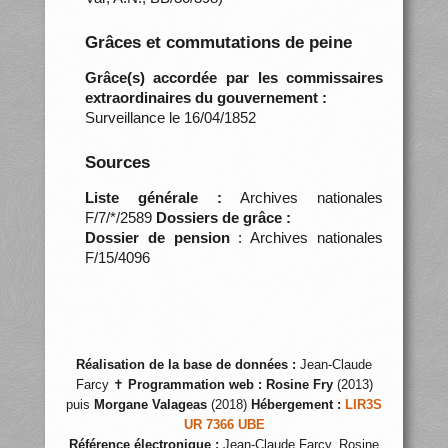
Grâces et commutations de peine
Grâce(s) accordée par les commissaires
extraordinaires du gouvernement :
Surveillance le 16/04/1852
Sources
Liste générale :
Archives nationales
F/7/*/2589
Dossiers de grâce :
Dossier de pension
: Archives nationales
F/15/4096
Réalisation de la base de données :
Jean-Claude
Farcy ✝
Programmation web :
Rosine Fry
(2013)
puis
Morgane Valageas
(2018)
Hébergement :
LIR3S
UR 7366 UBE
Référence électronique :
Jean-Claude Farcy, Rosine