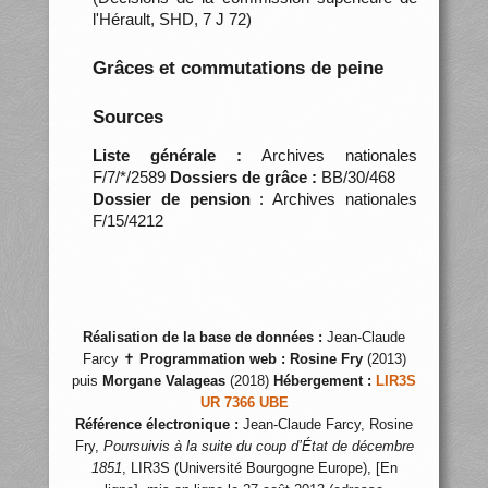
l'Hérault, SHD, 7 J 72)
Grâces et commutations de peine
Sources
Liste générale :
Archives nationales
F/7/*/2589
Dossiers de grâce :
BB/30/468
Dossier de pension
: Archives nationales
F/15/4212
Réalisation de la base de données :
Jean-Claude
Farcy ✝
Programmation web :
Rosine Fry
(2013)
puis
Morgane Valageas
(2018)
Hébergement :
LIR3S
UR 7366 UBE
Référence électronique :
Jean-Claude Farcy, Rosine
Fry,
Poursuivis à la suite du coup d’État de décembre
1851
, LIR3S (Université Bourgogne Europe), [En