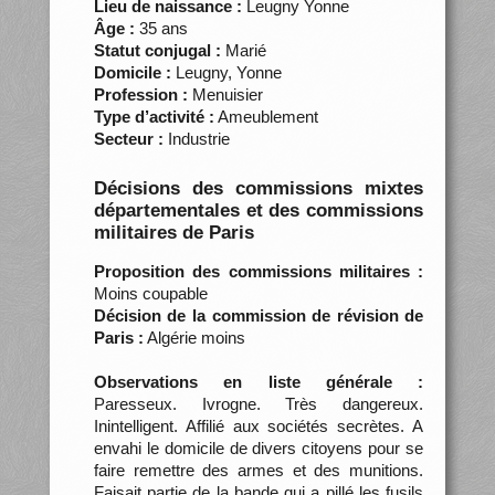
Lieu de naissance :
Leugny Yonne
Âge :
35 ans
Statut conjugal :
Marié
Domicile :
Leugny, Yonne
Profession :
Menuisier
Type d’activité :
Ameublement
Secteur :
Industrie
Décisions des commissions mixtes
départementales et des commissions
militaires de Paris
Proposition des commissions militaires :
Moins coupable
Décision de la commission de révision de
Paris :
Algérie moins
Observations en liste générale :
Paresseux. Ivrogne. Très dangereux.
Inintelligent. Affilié aux sociétés secrètes. A
envahi le domicile de divers citoyens pour se
faire remettre des armes et des munitions.
Faisait partie de la bande qui a pillé les fusils