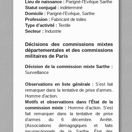
Lieu de naissance :
Parigné-l'Evêque Sarthe
Statut conjugal :
indéterminé
Domicile :
Parigné-l'Evêque, Sarthe
Profession :
Fabricant de toiles
Type d’activité :
Textile
Secteur :
Industrie
Décisions des commissions mixtes
départementales et des commissions
militaires de Paris
Décision de la commission mixte Sarthe :
Surveillance
Observations en liste générale :
S'est fait
remarquer dans la tentative de prise d'armes.
Homme d'action.
Motifs et observations dans l’État de la
commission mixte :
Homme d'action. S'est
fait remarquer dans la tentative de prise
d'armes du 6 décembre. Arrêté.
(Associations démagogiques et faits
insurrectionnels de la Sarthe. État des