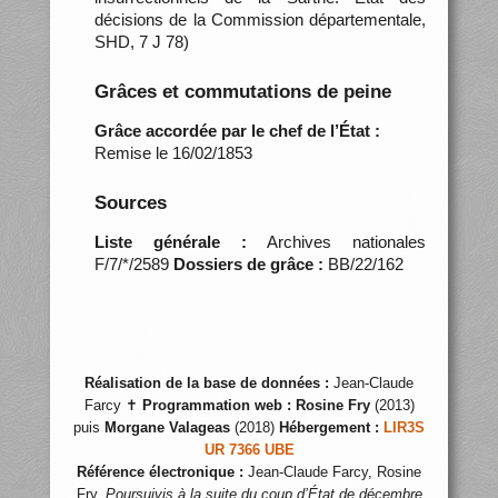
décisions de la Commission départementale,
SHD, 7 J 78)
Grâces et commutations de peine
Grâce accordée par le chef de l’État :
Remise le 16/02/1853
Sources
Liste générale :
Archives nationales
F/7/*/2589
Dossiers de grâce :
BB/22/162
Réalisation de la base de données :
Jean-Claude
Farcy ✝
Programmation web :
Rosine Fry
(2013)
puis
Morgane Valageas
(2018)
Hébergement :
LIR3S
UR 7366 UBE
Référence électronique :
Jean-Claude Farcy, Rosine
Fry,
Poursuivis à la suite du coup d’État de décembre