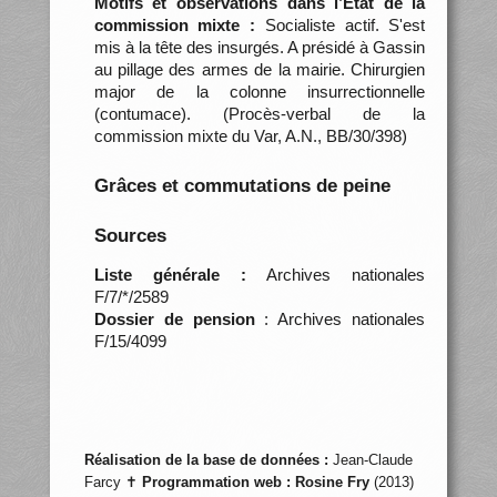
Motifs et observations dans l’État de la
commission mixte :
Socialiste actif. S'est
mis à la tête des insurgés. A présidé à Gassin
au pillage des armes de la mairie. Chirurgien
major de la colonne insurrectionnelle
(contumace). (Procès-verbal de la
commission mixte du Var, A.N., BB/30/398)
Grâces et commutations de peine
Sources
Liste générale :
Archives nationales
F/7/*/2589
Dossier de pension
: Archives nationales
F/15/4099
Réalisation de la base de données :
Jean-Claude
Farcy ✝
Programmation web :
Rosine Fry
(2013)