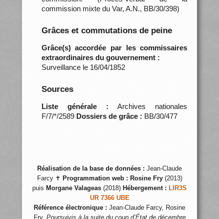
commission mixte du Var, A.N., BB/30/398)
Grâces et commutations de peine
Grâce(s) accordée par les commissaires
extraordinaires du gouvernement :
Surveillance le 16/04/1852
Sources
Liste générale :
Archives nationales
F/7/*/2589
Dossiers de grâce :
BB/30/477
Réalisation de la base de données :
Jean-Claude
Farcy ✝
Programmation web :
Rosine Fry
(2013)
puis
Morgane Valageas
(2018)
Hébergement :
LIR3S
UR 7366 UBE
Référence électronique :
Jean-Claude Farcy, Rosine
Fry,
Poursuivis à la suite du coup d’État de décembre