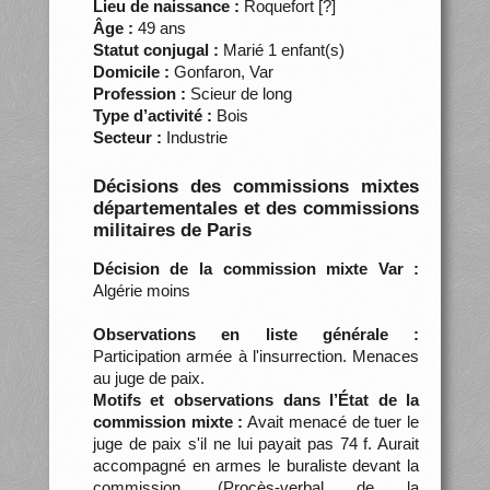
Lieu de naissance :
Roquefort [?]
Âge :
49 ans
Statut conjugal :
Marié 1 enfant(s)
Domicile :
Gonfaron, Var
Profession :
Scieur de long
Type d’activité :
Bois
Secteur :
Industrie
Décisions des commissions mixtes
départementales et des commissions
militaires de Paris
Décision de la commission mixte Var :
Algérie moins
Observations en liste générale :
Participation armée à l'insurrection. Menaces
au juge de paix.
Motifs et observations dans l’État de la
commission mixte :
Avait menacé de tuer le
juge de paix s'il ne lui payait pas 74 f. Aurait
accompagné en armes le buraliste devant la
commission. (Procès-verbal de la