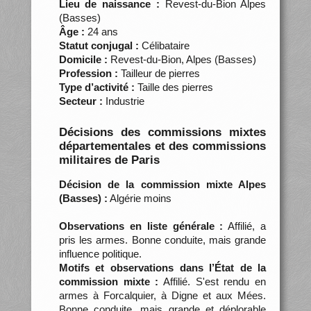
Lieu de naissance :
Revest-du-Bion Alpes
(Basses)
Âge :
24 ans
Statut conjugal :
Célibataire
Domicile :
Revest-du-Bion, Alpes (Basses)
Profession :
Tailleur de pierres
Type d’activité :
Taille des pierres
Secteur :
Industrie
Décisions des commissions mixtes
départementales et des commissions
militaires de Paris
Décision de la commission mixte Alpes
(Basses) :
Algérie moins
Observations en liste générale :
Affilié, a
pris les armes. Bonne conduite, mais grande
influence politique.
Motifs et observations dans l’État de la
commission mixte :
Affilié. S'est rendu en
armes à Forcalquier, à Digne et aux Mées.
Bonne conduite, mais grande et déplorable