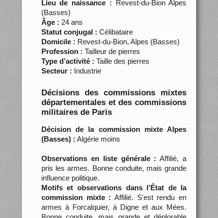
Lieu de naissance :
Revest-du-Bion Alpes
(Basses)
Âge :
24 ans
Statut conjugal :
Célibataire
Domicile :
Revest-du-Bion, Alpes (Basses)
Profession :
Tailleur de pierres
Type d’activité :
Taille des pierres
Secteur :
Industrie
Décisions des commissions mixtes
départementales et des commissions
militaires de Paris
Décision de la commission mixte Alpes
(Basses) :
Algérie moins
Observations en liste générale :
Affilié, a
pris les armes. Bonne conduite, mais grande
influence politique.
Motifs et observations dans l’État de la
commission mixte :
Affilié. S'est rendu en
armes à Forcalquier, à Digne et aux Mées.
Bonne conduite, mais grande et déplorable