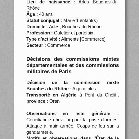
Lieu de naissance :
Arles Bouches-du-
Rhône
Âge :
49 ans
Statut conjugal :
Marié 1 enfant(s)
Domicile :
Arles, Bouches-du-Rhône
Profession :
Cafetier et portefaix
Type d’activité :
Aliments [Commerce]
Secteur :
Commerce
Décisions des commissions mixtes
départementales et des commissions
militaires de Paris
Décision de la commission mixte
Bouches-du-Rhône :
Algérie plus
Transporté en Algérie
à Pont du Chéliff,
province :
Oran
Observations en liste générale :
Conciliabule chez lui pour la prise d'armes.
Attaque à main armée. Coups de feu sur la
gendarmerie.
Motifs et observations dans l’État de la