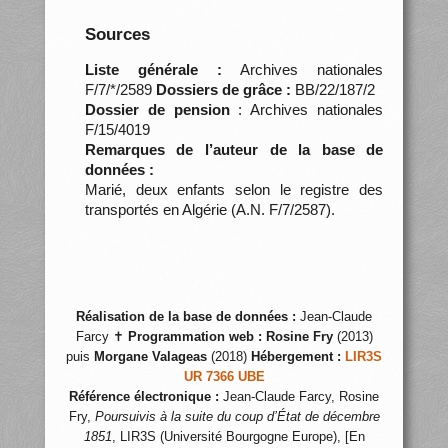
Sources
Liste générale :
Archives nationales
F/7/*/2589
Dossiers de grâce :
BB/22/187/2
Dossier de pension
: Archives nationales
F/15/4019
Remarques de l’auteur de la base de
données :
Marié, deux enfants selon le registre des
transportés en Algérie (A.N. F/7/2587).
Réalisation de la base de données :
Jean-Claude
Farcy ✝
Programmation web :
Rosine Fry
(2013)
puis
Morgane Valageas
(2018)
Hébergement :
LIR3S
UR 7366 UBE
Référence électronique :
Jean-Claude Farcy, Rosine
Fry,
Poursuivis à la suite du coup d’État de décembre
1851
, LIR3S (Université Bourgogne Europe), [En