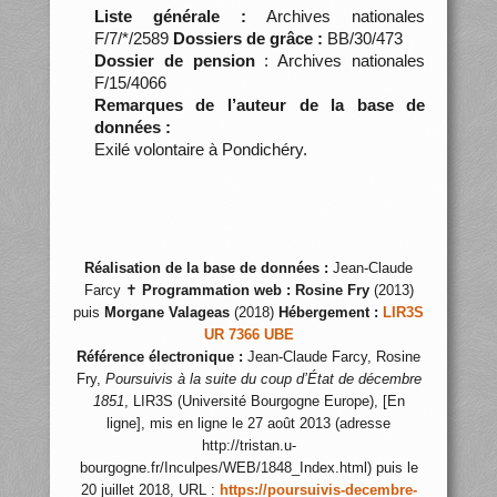
Liste générale :
Archives nationales
F/7/*/2589
Dossiers de grâce :
BB/30/473
Dossier de pension
: Archives nationales
F/15/4066
Remarques de l’auteur de la base de
données :
Exilé volontaire à Pondichéry.
Réalisation de la base de données :
Jean-Claude
Farcy ✝
Programmation web :
Rosine Fry
(2013)
puis
Morgane Valageas
(2018)
Hébergement :
LIR3S
UR 7366 UBE
Référence électronique :
Jean-Claude Farcy, Rosine
Fry,
Poursuivis à la suite du coup d’État de décembre
1851
, LIR3S (Université Bourgogne Europe), [En
ligne], mis en ligne le 27 août 2013 (adresse
http://tristan.u-
bourgogne.fr/Inculpes/WEB/1848_Index.html) puis le
20 juillet 2018, URL :
https://poursuivis-decembre-