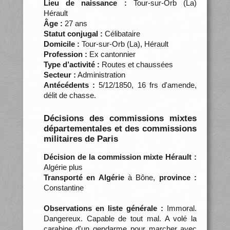
Lieu de naissance :
Tour-sur-Orb (La)
Hérault
Âge :
27 ans
Statut conjugal :
Célibataire
Domicile :
Tour-sur-Orb (La), Hérault
Profession :
Ex cantonnier
Type d’activité :
Routes et chaussées
Secteur :
Administration
Antécédents :
5/12/1850, 16 frs d'amende,
délit de chasse.
Décisions des commissions mixtes
départementales et des commissions
militaires de Paris
Décision de la commission mixte Hérault :
Algérie plus
Transporté en Algérie
à Bône,
province :
Constantine
Observations en liste générale :
Immoral.
Dangereux. Capable de tout mal. A volé la
carabine d'un gendarme pour marcher avec