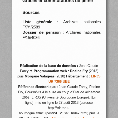
Grâces et commutations de peine
Sources
Liste générale :
Archives nationales
F/7/*/2589
Dossier de pension
: Archives nationales
F/15/4036
Réalisation de la base de données :
Jean-Claude
Farcy ✝
Programmation web :
Rosine Fry
(2013)
puis
Morgane Valageas
(2018)
Hébergement :
LIR3S
UR 7366 UBE
Référence électronique :
Jean-Claude Farcy, Rosine
Fry,
Poursuivis à la suite du coup d’État de décembre
1851
, LIR3S (Université Bourgogne Europe), [En
ligne], mis en ligne le 27 août 2013 (adresse
http://tristan.u-
bourgogne.fr/Inculpes/WEB/1848_Index.html) puis le