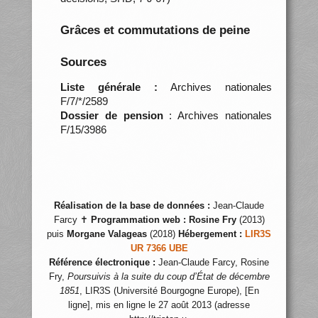
Grâces et commutations de peine
Sources
Liste générale :
Archives nationales
F/7/*/2589
Dossier de pension
: Archives nationales
F/15/3986
Réalisation de la base de données :
Jean-Claude
Farcy ✝
Programmation web :
Rosine Fry
(2013)
puis
Morgane Valageas
(2018)
Hébergement :
LIR3S
UR 7366 UBE
Référence électronique :
Jean-Claude Farcy, Rosine
Fry,
Poursuivis à la suite du coup d’État de décembre
1851
, LIR3S (Université Bourgogne Europe), [En
ligne], mis en ligne le 27 août 2013 (adresse