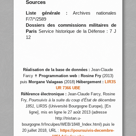
Sources
Liste générale :
Archives nationales
F/7/*/2589
Dossiers des commissions militaires de
Paris
Service historique de la Défense : 7 J
12
Réalisation de la base de données :
Jean-Claude
Farcy ✝
Programmation web :
Rosine Fry
(2013)
puis
Morgane Valageas
(2018)
Hébergement :
LIR3S
UR 7366 UBE
Référence électronique :
Jean-Claude Farcy, Rosine
Fry,
Poursuivis à la suite du coup d’État de décembre
1851
, LIR3S (Université Bourgogne Europe), [En
ligne], mis en ligne le 27 août 2013 (adresse
http://tristan.u-
bourgogne.fr/Inculpes/WEB/1848_Index.html) puis le
20 juillet 2018, URL :
https://poursuivis-decembre-