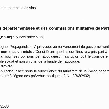
ommis marchand de vins
 départementales et des commissions militaires de Par
(Haute) :
Surveillance 5 ans
ue. Propagandiste. A provoqué au renversement du gouvernement
la commission mixte :
Considérant que le sieur Tinayre a pris part à la
nnu pour ses opinions démagogiques; mais qu'on doit le considére
imple soldat et non un chef de la bande démagogique;
-Bravard.
 liberté, placé sous la surveillance du ministère de la Police génér
tuer à l'égard des prévenus politiques, A.N., BB/30/402)
*/2589