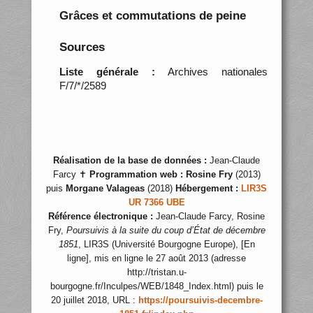
Grâces et commutations de peine
Sources
Liste générale :
Archives nationales
F/7/*/2589
Réalisation de la base de données :
Jean-Claude
Farcy ✝
Programmation web :
Rosine Fry
(2013)
puis
Morgane Valageas
(2018)
Hébergement :
LIR3S
UR 7366 UBE
Référence électronique :
Jean-Claude Farcy, Rosine
Fry,
Poursuivis à la suite du coup d’État de décembre
1851
, LIR3S (Université Bourgogne Europe), [En
ligne], mis en ligne le 27 août 2013 (adresse
http://tristan.u-
bourgogne.fr/Inculpes/WEB/1848_Index.html) puis le
20 juillet 2018, URL :
https://poursuivis-decembre-