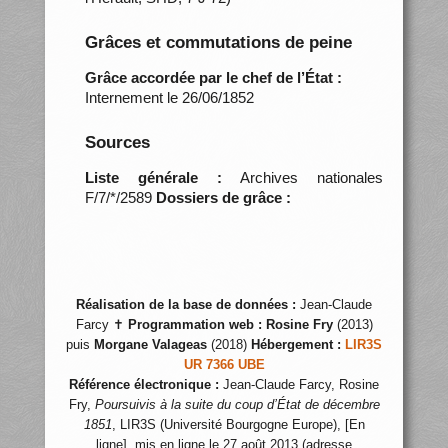
Grâces et commutations de peine
Grâce accordée par le chef de l’État :
Internement le 26/06/1852
Sources
Liste générale :
Archives nationales
F/7/*/2589
Dossiers de grâce :
Réalisation de la base de données :
Jean-Claude
Farcy ✝
Programmation web :
Rosine Fry
(2013)
puis
Morgane Valageas
(2018)
Hébergement :
LIR3S
UR 7366 UBE
Référence électronique :
Jean-Claude Farcy, Rosine
Fry,
Poursuivis à la suite du coup d’État de décembre
1851
, LIR3S (Université Bourgogne Europe), [En
ligne], mis en ligne le 27 août 2013 (adresse