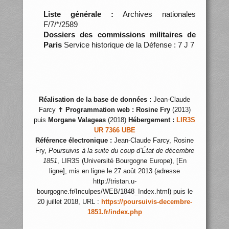
Liste générale :
Archives nationales
F/7/*/2589
Dossiers des commissions militaires de
Paris
Service historique de la Défense : 7 J 7
Réalisation de la base de données :
Jean-Claude
Farcy ✝
Programmation web :
Rosine Fry
(2013)
puis
Morgane Valageas
(2018)
Hébergement :
LIR3S
UR 7366 UBE
Référence électronique :
Jean-Claude Farcy, Rosine
Fry,
Poursuivis à la suite du coup d’État de décembre
1851
, LIR3S (Université Bourgogne Europe), [En
ligne], mis en ligne le 27 août 2013 (adresse
http://tristan.u-
bourgogne.fr/Inculpes/WEB/1848_Index.html) puis le
20 juillet 2018, URL :
https://poursuivis-decembre-
1851.fr/index.php