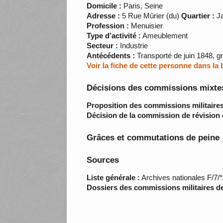
Domicile :
Paris, Seine
Adresse :
5 Rue Mûrier (du)
Quartier :
Ja
Profession :
Menuisier
Type d’activité :
Ameublement
Secteur :
Industrie
Antécédents :
Transporté de juin 1848, g
Voir la fiche de cette personne dans la
Décisions des commissions mixtes
Proposition des commissions militaires
Décision de la commission de révision 
Grâces et commutations de peine
Sources
Liste générale :
Archives nationales F/7/
Dossiers des commissions militaires d