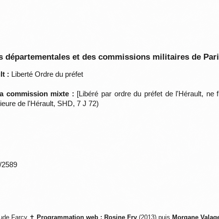
 départementales et des commissions militaires de Par
t :
Liberté Ordre du préfet
 la commission mixte :
[Libéré par ordre du préfet de l'Hérault, ne
eure de l'Hérault, SHD, 7 J 72)
*/2589
ude Farcy ✝
Programmation web :
Rosine Fry
(2013) puis
Morgane Valag