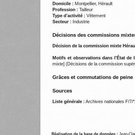
Domicile :
Montpellier, Hérault
Profession :
Tailleur
Type d’activité :
Vêtement
Secteur :
Industrie
Décisions des commissions mixtes
Décision de la commission mixte Héraul
Motifs et observations dans l’État de
mixte] (Décisions de la commission supéri
Grâces et commutations de peine
Sources
Liste générale :
Archives nationales F/7/
Réalisation de la base de données :
Jean-Cla