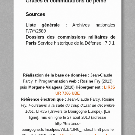
Grâces et commutations de peine
Sources
Liste générale :
Archives nationales
F/7/*/2589
Dossiers des commissions militaires de
Paris
Service historique de la Défense : 7 J 1
Réalisation de la base de données :
Jean-Claude
Farcy ✝
Programmation web :
Rosine Fry
(2013)
puis
Morgane Valageas
(2018)
Hébergement :
LIR3S
UR 7366 UBE
Référence électronique :
Jean-Claude Farcy, Rosine
Fry,
Poursuivis à la suite du coup d’État de décembre
1851
, LIR3S (Université Bourgogne Europe), [En
ligne], mis en ligne le 27 août 2013 (adresse
http://tristan.u-
bourgogne.fr/Inculpes/WEB/1848_Index.html) puis le