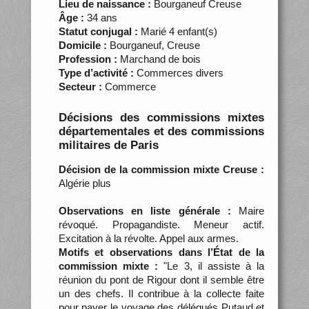
Lieu de naissance :
Bourganeuf Creuse
Âge :
34 ans
Statut conjugal :
Marié 4 enfant(s)
Domicile :
Bourganeuf, Creuse
Profession :
Marchand de bois
Type d’activité :
Commerces divers
Secteur :
Commerce
Décisions des commissions mixtes
départementales et des commissions
militaires de Paris
Décision de la commission mixte Creuse :
Algérie plus
Observations en liste générale :
Maire
révoqué. Propagandiste. Meneur actif.
Excitation à la révolte. Appel aux armes.
Motifs et observations dans l’État de la
commission mixte :
"Le 3, il assiste à la
réunion du pont de Rigour dont il semble être
un des chefs. Il contribue à la collecte faite
pour payer le voyage des délégués Putaud et