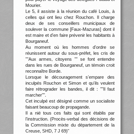
Mourier.
Le 5, il assiste à la réunion du café Louis, à
celles qui ont lieu chez Rouchon. Il charge
deux de ses conseillers municipaux de
soulever la commune [Faux-Mazuras] dont il
est maire et d'en faire prévenir les habitants à
Bourganeuf.
Au moment où les hommes d'ordre se
réunissent autour du sous-préfet, les cris de
""Aux armes, citoyens "" se font entendre
dans les rues de Bourganeuf, un témoin croit
reconnaître Borde.
Lorsque le découragement s'empare des
inculpés Rouchon et Simon et qu'ils veulent
faire rétrograder les bandes, il dit : ""Il faut
marcher"".
Cet inculpé est désigné comme un socialiste
faisant beaucoup de propagande.
Il a nié tous ces faits qui sont établis par
l'instruction. (Procès-verbal des décisions de
la Commission mixte du département de la
Creuse, SHD, 7 J 69)"