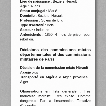
Lieu de naissance :
Béziers Hérault
Âge :
37 ans
Statut conjugal :
Marié
Domicile :
Béziers, Hérault
Profession :
Scieur de long
Type d’activité :
Bois
Secteur :
Industrie
Antécédents :
1850, 4 mois de prison pour
rébellion.
Décisions des commissions mixtes
départementales et des commissions
militaires de Paris
Décision de la commission mixte Hérault :
Algérie plus
Transporté en Algérie
à Alger,
province :
Alger
Observations en liste générale :
Très
mauvaise moralité. Très exalté. Homme
dangereux. Part à l'insurrection. Tentative
d'incendie.