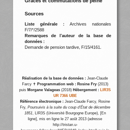
Grâces et commutations de peine
Sources
Liste générale :
Archives nationales
F/7/*/2588
Remarques de l’auteur de la base de
données :
Demande de pension tardive, F/15/4161.
Réalisation de la base de données :
Jean-Claude
Farcy ✝
Programmation web :
Rosine Fry
(2013)
puis
Morgane Valageas
(2018)
Hébergement :
LIR3S
UR 7366 UBE
Référence électronique :
Jean-Claude Farcy, Rosine
Fry,
Poursuivis à la suite du coup d’État de décembre
1851
, LIR3S (Université Bourgogne Europe), [En
ligne], mis en ligne le 27 août 2013 (adresse
http://tristan.u-