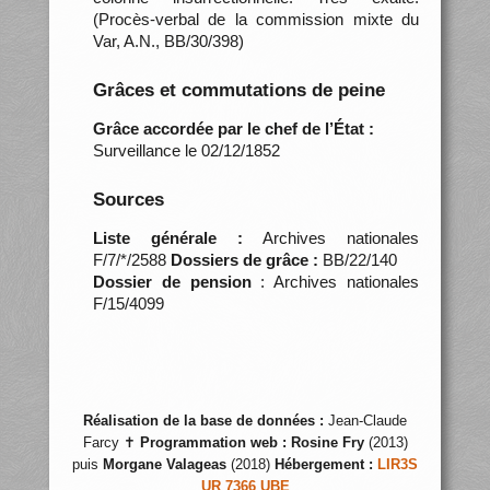
(Procès-verbal de la commission mixte du
Var, A.N., BB/30/398)
Grâces et commutations de peine
Grâce accordée par le chef de l’État :
Surveillance le 02/12/1852
Sources
Liste générale :
Archives nationales
F/7/*/2588
Dossiers de grâce :
BB/22/140
Dossier de pension
: Archives nationales
F/15/4099
Réalisation de la base de données :
Jean-Claude
Farcy ✝
Programmation web :
Rosine Fry
(2013)
puis
Morgane Valageas
(2018)
Hébergement :
LIR3S
UR 7366 UBE