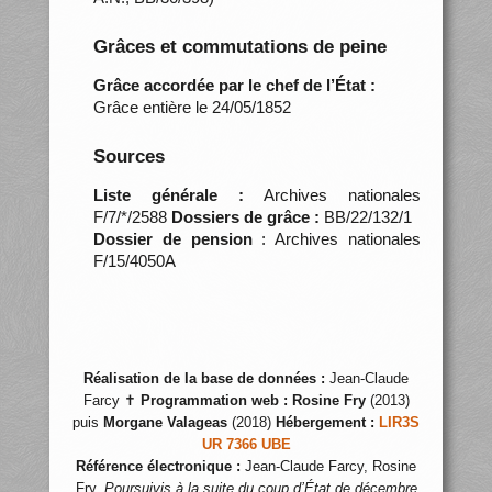
Grâces et commutations de peine
Grâce accordée par le chef de l’État :
Grâce entière le 24/05/1852
Sources
Liste générale :
Archives nationales
F/7/*/2588
Dossiers de grâce :
BB/22/132/1
Dossier de pension
: Archives nationales
F/15/4050A
Réalisation de la base de données :
Jean-Claude
Farcy ✝
Programmation web :
Rosine Fry
(2013)
puis
Morgane Valageas
(2018)
Hébergement :
LIR3S
UR 7366 UBE
Référence électronique :
Jean-Claude Farcy, Rosine
Fry,
Poursuivis à la suite du coup d’État de décembre