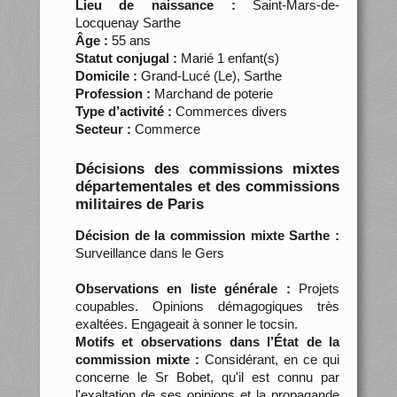
Lieu de naissance :
Saint-Mars-de-
Locquenay Sarthe
Âge :
55 ans
Statut conjugal :
Marié 1 enfant(s)
Domicile :
Grand-Lucé (Le), Sarthe
Profession :
Marchand de poterie
Type d’activité :
Commerces divers
Secteur :
Commerce
Décisions des commissions mixtes
départementales et des commissions
militaires de Paris
Décision de la commission mixte Sarthe :
Surveillance dans le Gers
Observations en liste générale :
Projets
coupables. Opinions démagogiques très
exaltées. Engageait à sonner le tocsin.
Motifs et observations dans l’État de la
commission mixte :
Considérant, en ce qui
concerne le Sr Bobet, qu'il est connu par
l'exaltation de ses opinions et la propagande