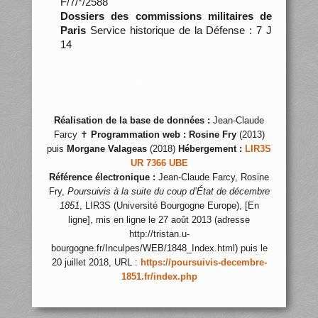
F/7/*/2588
Dossiers des commissions militaires de
Paris
Service historique de la Défense : 7 J
14
Réalisation de la base de données :
Jean-Claude
Farcy ✝
Programmation web :
Rosine Fry
(2013)
puis
Morgane Valageas
(2018)
Hébergement :
LIR3S
UR 7366 UBE
Référence électronique :
Jean-Claude Farcy, Rosine
Fry,
Poursuivis à la suite du coup d’État de décembre
1851
, LIR3S (Université Bourgogne Europe), [En
ligne], mis en ligne le 27 août 2013 (adresse
http://tristan.u-
bourgogne.fr/Inculpes/WEB/1848_Index.html) puis le
20 juillet 2018, URL :
https://poursuivis-decembre-
1851.fr/index.php