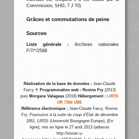
Commission, SHD, 7 J 70)
Grâces et commutations de peine
Sources
Liste générale :
Archives nationales
F/7/*/2588
Réalisation de la base de données :
Jean-Claude
Farcy ✝
Programmation web :
Rosine Fry
(2013)
puis
Morgane Valageas
(2018)
Hébergement :
LIR3S
UR 7366 UBE
Référence électronique :
Jean-Claude Farcy, Rosine
Fry,
Poursuivis à la suite du coup d’État de décembre
1851
, LIR3S (Université Bourgogne Europe), [En
ligne], mis en ligne le 27 août 2013 (adresse
http://tristan.u-