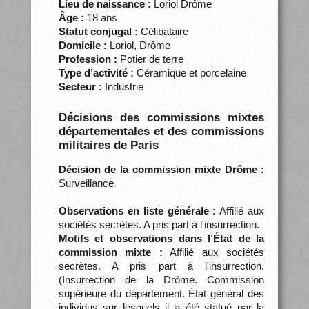
Lieu de naissance :
Loriol Drôme
Âge :
18 ans
Statut conjugal :
Célibataire
Domicile :
Loriol, Drôme
Profession :
Potier de terre
Type d’activité :
Céramique et porcelaine
Secteur :
Industrie
Décisions des commissions mixtes
départementales et des commissions
militaires de Paris
Décision de la commission mixte Drôme :
Surveillance
Observations en liste générale :
Affilié aux
sociétés secrètes. A pris part à l'insurrection.
Motifs et observations dans l’État de la
commission mixte :
Affilié aux sociétés
secrètes. A pris part à l'insurrection.
(Insurrection de la Drôme. Commission
supérieure du département. État général des
individus sur lesquels il a été statué par la