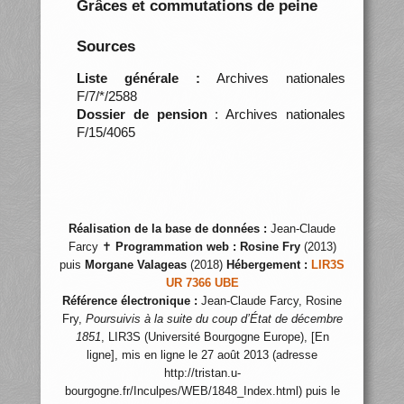
Grâces et commutations de peine
Sources
Liste générale :
Archives nationales
F/7/*/2588
Dossier de pension
: Archives nationales
F/15/4065
Réalisation de la base de données :
Jean-Claude
Farcy ✝
Programmation web :
Rosine Fry
(2013)
puis
Morgane Valageas
(2018)
Hébergement :
LIR3S
UR 7366 UBE
Référence électronique :
Jean-Claude Farcy, Rosine
Fry,
Poursuivis à la suite du coup d’État de décembre
1851
, LIR3S (Université Bourgogne Europe), [En
ligne], mis en ligne le 27 août 2013 (adresse
http://tristan.u-
bourgogne.fr/Inculpes/WEB/1848_Index.html) puis le