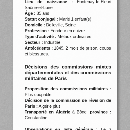
Lieu de naissance :
Fontenay-le-Fleuri
Saône-et-Loire
Âge :
35 ans
Statut conjugal :
Marié 1 enfant(s)
Domicile :
Belleville, Seine
Profession :
Fondeur en cuivre
Type d’activité :
Métaux ordinaires
Secteur :
Industrie
Antécédents :
1849, 2 mois de prison, coups
et blessures.
Décisions des commissions mixtes
départementales et des commissions
militaires de Paris
Proposition des commissions militaires :
Plus coupable
Décision de la commission de révision de
Paris :
Algérie plus
Transporté en Algérie
à Bône,
province :
Constantine
Observations en liste générale :
Le 3