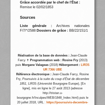
Grâce accordée par le chef de l’État :
Remise le 02/02/1853
Sources
Liste générale :
Archives nationales
F/7/*/2588
Dossiers de grâce :
BB/22/151/1
Réalisation de la base de données :
Jean-Claude
Farcy ✝
Programmation web :
Rosine Fry
(2013)
puis
Morgane Valageas
(2018)
Hébergement :
LIR3S
UR 7366 UBE
Référence électronique :
Jean-Claude Farcy, Rosine
Fry,
Poursuivis à la suite du coup d’État de décembre
1851
, LIR3S (Université Bourgogne Europe), [En
ligne], mis en ligne le 27 août 2013 (adresse
http://tristan.u-
bourgogne.fr/Inculpes/WEB/1848_Index.html) puis le
20 juillet 2018, URL :
https://poursuivis-decembre-