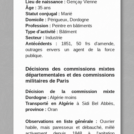
Lieu de naissance :
Gençay Vienne
Âge :
35 ans
Statut conjugal :
Marié
Domicile :
Périgueux, Dordogne
Profession :
Peintre en bâtiments
Type d’activité :
Bâtiment
Secteur :
Industrie
Antécédents :
1851, 50 frs d'amende,
outrages envers un agent de la force
publique.
Décisions des commissions mixtes
départementales et des commissions
militaires de Paris
Décision de la commission mixte
Dordogne :
Algérie moins
Transporté en Algérie
à Sidi Bel Abbès,
province :
Oran
Observations en liste générale :
Ouvrier
habile, mais paresseux et débauché, mêlé
activement depuis 1848 à l'agitation