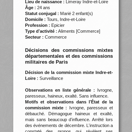
Lieu de naissance :
Limeray Indre-et-Loire
Âge :
24 ans
Statut conjugal :
Marié 2 enfant(s)
Domicile :
Tours, Indre-et-Loire
Profession :
Epicier
Type d’activité :
Aliments [Commerce]
Secteur :
Commerce
Décisions des commissions mixtes
départementales et des commissions
militaires de Paris
Décision de la commission mixte Indre-et-
Loire :
Surveillance
Observations en liste générale :
Ivrogne,
paresseux, haineux, exalté. Sans influence.
Motifs et observations dans l’État de la
commission mixte :
Ivrogne, paresseux et
débauché. Démagogue haineux et exalté,
mais sans beaucoup d'influence. Arrêté lors
des événements de décembre. L'instruction a
constaté des propos qui révèlent ses