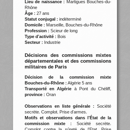
Lieu de naissance :
Martigues Bouches-du-
Rhône
Âge :
27 ans
Statut conjugal :
indéterminé
Domicile :
Marseille, Bouches-du-Rhône
Profession :
Scieur de long
Type d’activité :
Bois
Secteur :
Industrie
Décisions des commissions mixtes
départementales et des commissions
militaires de Paris
Décision de la commission mixte
Bouches-du-Rhône :
Algérie 5 ans
Transporté en Algérie
à Pont du Chéliff,
province :
Oran
Observations en liste générale :
Société
secrète. Complot. Prise d'armes.
Motifs et observations dans l’État de la
commission mixte :
Société secrète.
Complot contre la sûreté de l'Etat. Prise