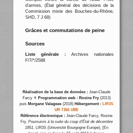
d'armes. (État général des décisions de la
Commission mixte des Bouches-du-Rhône,
SHD, 7 J 68)
Grâces et commutations de peine
Sources
Liste générale :
Archives nationales
F/7/*/2588
Réalisation de la base de données :
Jean-Claude
Farcy ✝
Programmation web :
Rosine Fry
(2013)
puis
Morgane Valageas
(2018)
Hébergement :
LIR3S
UR 7366 UBE
Référence électronique :
Jean-Claude Farcy, Rosine
Fry,
Poursuivis à la suite du coup d’État de décembre
1851
, LIR3S (Université Bourgogne Europe), [En