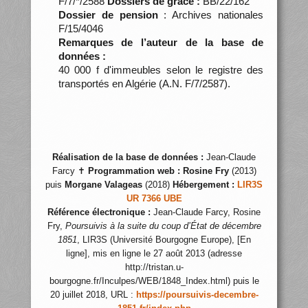
F/7/*/2588
Dossiers de grâce :
BB/22/162
Dossier de pension
: Archives nationales
F/15/4046
Remarques de l’auteur de la base de
données :
40 000 f d'immeubles selon le registre des
transportés en Algérie (A.N. F/7/2587).
Réalisation de la base de données :
Jean-Claude
Farcy ✝
Programmation web :
Rosine Fry
(2013)
puis
Morgane Valageas
(2018)
Hébergement :
LIR3S
UR 7366 UBE
Référence électronique :
Jean-Claude Farcy, Rosine
Fry,
Poursuivis à la suite du coup d’État de décembre
1851
, LIR3S (Université Bourgogne Europe), [En
ligne], mis en ligne le 27 août 2013 (adresse
http://tristan.u-
bourgogne.fr/Inculpes/WEB/1848_Index.html) puis le
20 juillet 2018, URL :
https://poursuivis-decembre-