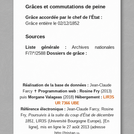
Grâces et commutations de peine
Grâce accordée par le chef de l’État :
Grâce entière le 02/12/1852
Sources
Liste générale :
Archives nationales
F/7/*/2588
Dossiers de grâce :
Réalisation de la base de données :
Jean-Claude
Farcy ✝
Programmation web :
Rosine Fry
(2013)
puis
Morgane Valageas
(2018)
Hébergement :
LIR3S
UR 7366 UBE
Référence électronique :
Jean-Claude Farcy, Rosine
Fry,
Poursuivis à la suite du coup d’État de décembre
1851
, LIR3S (Université Bourgogne Europe), [En
ligne], mis en ligne le 27 août 2013 (adresse
http://tristan.u-