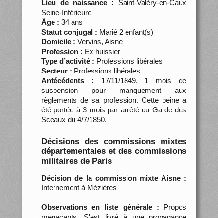
Lieu de naissance :
Saint-Valéry-en-Caux
Seine-Inférieure
Âge :
34 ans
Statut conjugal :
Marié 2 enfant(s)
Domicile :
Vervins, Aisne
Profession :
Ex huissier
Type d’activité :
Professions libérales
Secteur :
Professions libérales
Antécédents :
17/11/1849, 1 mois de
suspension pour manquement aux
règlements de sa profession. Cette peine a
été portée à 3 mois par arrêté du Garde des
Sceaux du 4/7/1850.
Décisions des commissions mixtes
départementales et des commissions
militaires de Paris
Décision de la commission mixte Aisne :
Internement à Mézières
Observations en liste générale :
Propos
menaçants. S'est livré à une propagande