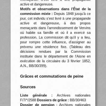
active et dangereuse.
Motifs et observations dans l’État de la
commission mixte :
Depuis 1848 jusqu'à ce
jour, cet individu s'est livré à une propagande
active et dangereuse, à des propos
menaçants dans l'arrondissement de Vervins
où habite sa famille et où il a exercé sa
profession. La commission dit qu'il y a lieu,
pour rompre cette influence, d'assigner au
prévenu une résidence fixe. (Tableau des
décisions rendues par la Commission
instituée dans le département de l'Aisne en
exécution de la circulaire du 3 février 1852,
A.N., BB/30/399).
Grâces et commutations de peine
Sources
Liste générale :
Archives nationales
F/7/*/2588
Dossiers de grâce :
BB/30/463
Dossier de pension
: Archives nationales