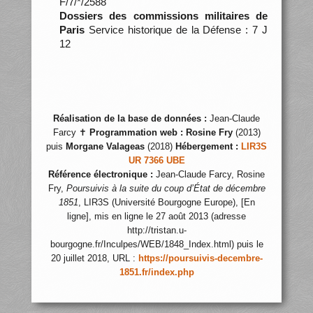
F/7/*/2588
Dossiers des commissions militaires de
Paris
Service historique de la Défense : 7 J
12
Réalisation de la base de données :
Jean-Claude
Farcy ✝
Programmation web :
Rosine Fry
(2013)
puis
Morgane Valageas
(2018)
Hébergement :
LIR3S
UR 7366 UBE
Référence électronique :
Jean-Claude Farcy, Rosine
Fry,
Poursuivis à la suite du coup d’État de décembre
1851
, LIR3S (Université Bourgogne Europe), [En
ligne], mis en ligne le 27 août 2013 (adresse
http://tristan.u-
bourgogne.fr/Inculpes/WEB/1848_Index.html) puis le
20 juillet 2018, URL :
https://poursuivis-decembre-
1851.fr/index.php