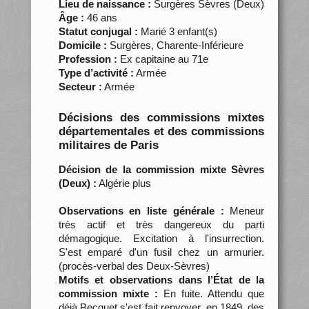
Lieu de naissance :
Surgères Sèvres (Deux)
Âge :
46 ans
Statut conjugal :
Marié 3 enfant(s)
Domicile :
Surgères, Charente-Inférieure
Profession :
Ex capitaine au 71e
Type d’activité :
Armée
Secteur :
Armée
Décisions des commissions mixtes
départementales et des commissions
militaires de Paris
Décision de la commission mixte Sèvres
(Deux) :
Algérie plus
Observations en liste générale :
Meneur
très actif et très dangereux du parti
démagogique. Excitation à l'insurrection.
S'est emparé d'un fusil chez un armurier.
(procès-verbal des Deux-Sèvres)
Motifs et observations dans l’État de la
commission mixte :
En fuite. Attendu que
déjà Becquet s'est fait renvoyer, en 1849, des