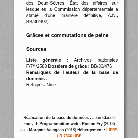
des Deux-Sèvres. État des affaires sur
lesquelles la Commission départementale a
statué d'une manière définitive, A.N.,
BB/30/402)
Grâces et commutations de peine
Sources
Liste générale :
Archives nationales
F/7/*/2588
Dossiers de grâce :
BB/30/476
Remarques de l’auteur de la base de
données :
Réfugié à Nice.
Réalisation de la base de données :
Jean-Claude
Farcy ✝
Programmation web :
Rosine Fry
(2013)
puis
Morgane Valageas
(2018)
Hébergement :
LIR3S
UR 7366 UBE