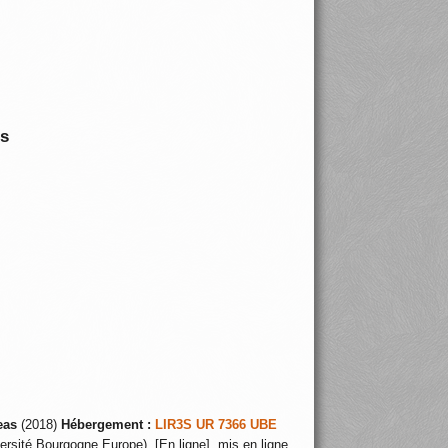
is
eas
(2018)
Hébergement :
LIR3S UR 7366 UBE
ersité Bourgogne Europe), [En ligne], mis en ligne