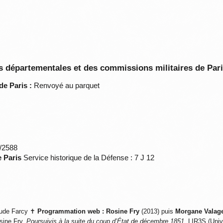
 départementales et des commissions militaires de Par
de Paris :
Renvoyé au parquet
*/2588
e Paris
Service historique de la Défense : 7 J 12
ude Farcy ✝
Programmation web :
Rosine Fry
(2013) puis
Morgane Valag
sine Fry,
Poursuivis à la suite du coup d’État de décembre 1851
, LIR3S (Univ