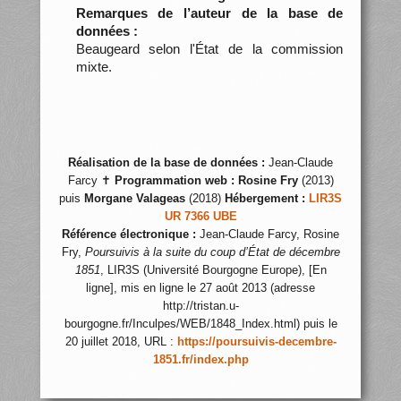
Remarques de l’auteur de la base de
données :
Beaugeard selon l'État de la commission
mixte.
Réalisation de la base de données :
Jean-Claude
Farcy ✝
Programmation web :
Rosine Fry
(2013)
puis
Morgane Valageas
(2018)
Hébergement :
LIR3S
UR 7366 UBE
Référence électronique :
Jean-Claude Farcy, Rosine
Fry,
Poursuivis à la suite du coup d’État de décembre
1851
, LIR3S (Université Bourgogne Europe), [En
ligne], mis en ligne le 27 août 2013 (adresse
http://tristan.u-
bourgogne.fr/Inculpes/WEB/1848_Index.html) puis le
20 juillet 2018, URL :
https://poursuivis-decembre-
1851.fr/index.php