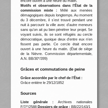
encore ouvert à une heure du matin.
Motifs et observations dans l’État de la
commission mixte :
Mêlé aux menées
démagogiques depuis longtemps. Au moment
du 3 décembre, il s'est trouvé pendant une
nuit à parcourir la ville avec d'autre meneurs
sans qu'on ait pu bien pénétrer leur projet. Se
voyant suivis, ils se sont réfugiés au cercle
démocratique, quoique deux d'entre eux n'en
fissent pas partie. Ce cercle était encore
ouvert à une heure du matin. (État de siège
de la Nièvre. Commission départementale,
A.N. BB/30*/399)
Grâces et commutations de peine
Grâce accordée par le chef de l’État :
Grâce entière le 29/12/1852
Sources
Liste générale :
Archives nationales
F/7/*/2588
Dossiers de grâce :
BB/22/143/1