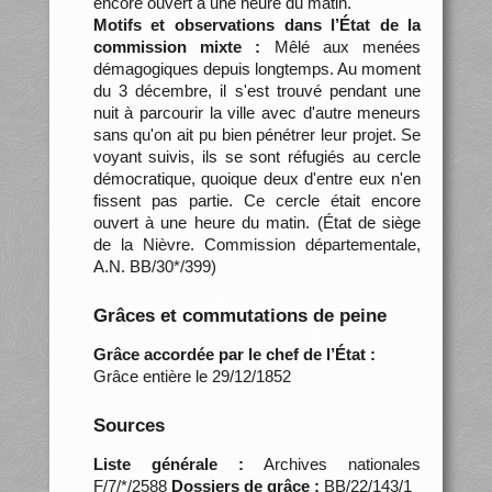
encore ouvert à une heure du matin.
Motifs et observations dans l’État de la
commission mixte :
Mêlé aux menées
démagogiques depuis longtemps. Au moment
du 3 décembre, il s'est trouvé pendant une
nuit à parcourir la ville avec d'autre meneurs
sans qu'on ait pu bien pénétrer leur projet. Se
voyant suivis, ils se sont réfugiés au cercle
démocratique, quoique deux d'entre eux n'en
fissent pas partie. Ce cercle était encore
ouvert à une heure du matin. (État de siège
de la Nièvre. Commission départementale,
A.N. BB/30*/399)
Grâces et commutations de peine
Grâce accordée par le chef de l’État :
Grâce entière le 29/12/1852
Sources
Liste générale :
Archives nationales
F/7/*/2588
Dossiers de grâce :
BB/22/143/1