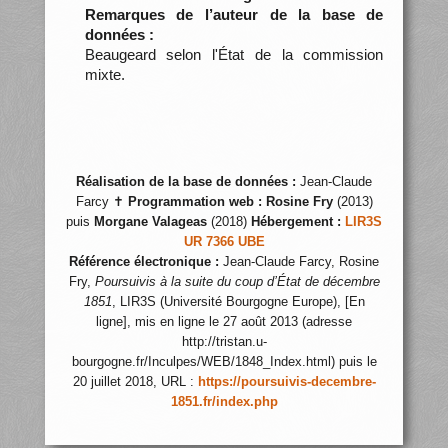
Remarques de l’auteur de la base de
données :
Beaugeard selon l'État de la commission
mixte.
Réalisation de la base de données :
Jean-Claude
Farcy ✝
Programmation web :
Rosine Fry
(2013)
puis
Morgane Valageas
(2018)
Hébergement :
LIR3S
UR 7366 UBE
Référence électronique :
Jean-Claude Farcy, Rosine
Fry,
Poursuivis à la suite du coup d’État de décembre
1851
, LIR3S (Université Bourgogne Europe), [En
ligne], mis en ligne le 27 août 2013 (adresse
http://tristan.u-
bourgogne.fr/Inculpes/WEB/1848_Index.html) puis le
20 juillet 2018, URL :
https://poursuivis-decembre-
1851.fr/index.php