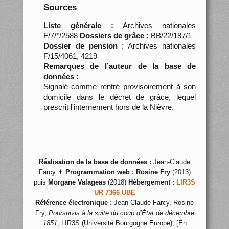
Sources
Liste générale :
Archives nationales
F/7/*/2588
Dossiers de grâce :
BB/22/187/1
Dossier de pension
: Archives nationales
F/15/4061, 4219
Remarques de l’auteur de la base de
données :
Signalé comme rentré provisoirement à son
domicile dans le décret de grâce, lequel
prescrit l'internement hors de la Nièvre.
Réalisation de la base de données :
Jean-Claude
Farcy ✝
Programmation web :
Rosine Fry
(2013)
puis
Morgane Valageas
(2018)
Hébergement :
LIR3S
UR 7366 UBE
Référence électronique :
Jean-Claude Farcy, Rosine
Fry,
Poursuivis à la suite du coup d’État de décembre
1851
, LIR3S (Université Bourgogne Europe), [En