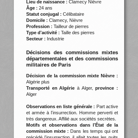
Lieu de naissance :
Clamecy Nièvre
Âge :
24 ans
Statut conjugal :
Célibataire
Domicile :
Clamecy, Nièvre
Profession :
Tailleur de pierres
Type d’activité :
Taille des pierres
Secteur :
Industrie
Décisions des commissions mixtes
départementales et des commissions
militaires de Paris
Décision de la commission mixte Nièvre :
Algérie plus
Transporté en Algérie
à Alger,
province :
Alger
Observations en liste générale :
Part active
et armée à l'insurrection. Homme perverti et
très dangereux. Affilié aux sociétés secrètes.
Motifs et observations dans l’État de la
commission mixte :
Dans les temps qui ont
précédé l'insurrection, il allait toutes les nuits