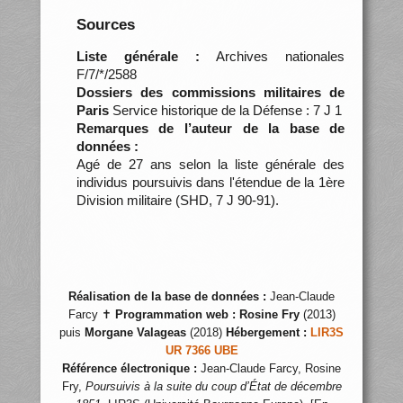
Sources
Liste générale :
Archives nationales
F/7/*/2588
Dossiers des commissions militaires de
Paris
Service historique de la Défense : 7 J 1
Remarques de l’auteur de la base de
données :
Agé de 27 ans selon la liste générale des
individus poursuivis dans l'étendue de la 1ère
Division militaire (SHD, 7 J 90-91).
Réalisation de la base de données :
Jean-Claude
Farcy ✝
Programmation web :
Rosine Fry
(2013)
puis
Morgane Valageas
(2018)
Hébergement :
LIR3S
UR 7366 UBE
Référence électronique :
Jean-Claude Farcy, Rosine
Fry,
Poursuivis à la suite du coup d’État de décembre