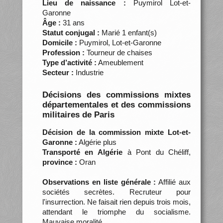
Lieu de naissance :
Puymirol Lot-et-
Garonne
Âge :
31 ans
Statut conjugal :
Marié 1 enfant(s)
Domicile :
Puymirol, Lot-et-Garonne
Profession :
Tourneur de chaises
Type d’activité :
Ameublement
Secteur :
Industrie
Décisions des commissions mixtes
départementales et des commissions
militaires de Paris
Décision de la commission mixte Lot-et-
Garonne :
Algérie plus
Transporté en Algérie
à Pont du Chéliff,
province :
Oran
Observations en liste générale :
Affilié aux
sociétés secrètes. Recruteur pour
l'insurrection. Ne faisait rien depuis trois mois,
attendant le triomphe du socialisme.
Mauvaise moralité.