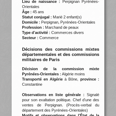
Lieu de naissance :
Perpignan Pyrénées-
Orientales
Âge :
45 ans
Statut conjugal :
Marié 2 enfant(s)
Domicile :
Perpignan, Pyrénées-Orientales
Profession :
Marchand de peaux
Type d’activité :
Commerces divers
Secteur :
Commerce
Décisions des commissions mixtes
départementales et des commissions
militaires de Paris
Décision de la commission mixte
Pyrénées-Orientales :
Algérie moins
Transporté en Algérie
à Bône,
province :
Constantine
Observations en liste générale :
Signalé
pour son exaltation politique. Chef d'une des
ventes de Perpignan. (Procès-verbal du
département des Pyrénées-Orientales)
Motifs et observations dans l’État de la