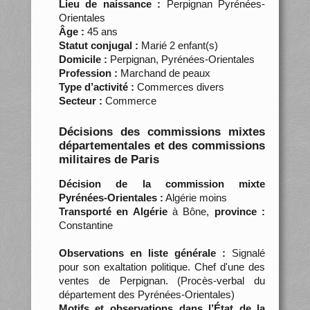
Lieu de naissance :
Perpignan Pyrénées-
Orientales
Âge :
45 ans
Statut conjugal :
Marié 2 enfant(s)
Domicile :
Perpignan, Pyrénées-Orientales
Profession :
Marchand de peaux
Type d’activité :
Commerces divers
Secteur :
Commerce
Décisions des commissions mixtes
départementales et des commissions
militaires de Paris
Décision de la commission mixte
Pyrénées-Orientales :
Algérie moins
Transporté en Algérie
à Bône,
province :
Constantine
Observations en liste générale :
Signalé
pour son exaltation politique. Chef d'une des
ventes de Perpignan. (Procès-verbal du
département des Pyrénées-Orientales)
Motifs et observations dans l’État de la