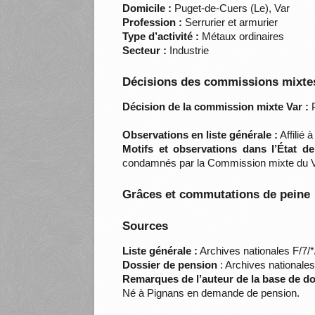
Domicile :
Puget-de-Cuers (Le), Var
Profession :
Serrurier et armurier
Type d’activité :
Métaux ordinaires
Secteur :
Industrie
Décisions des commissions mixtes
Décision de la commission mixte Var :
P
Observations en liste générale :
Affilié 
Motifs et observations dans l’État d
condamnés par la Commission mixte du V
Grâces et commutations de peine
Sources
Liste générale :
Archives nationales F/7/
Dossier de pension
: Archives nationale
Remarques de l’auteur de la base de d
Né à Pignans en demande de pension.